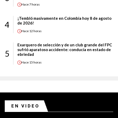
Hace
7 horas
¡Tembló masivamente en Colombia hoy 8 de agosto
4
de 2026!
Hace
12 horas
Exarquero de selección y de un club grande del FPC
sufrió aparatoso accidente: conducía en estado de
5
ebriedad
Hace
15 horas
EN VIDEO