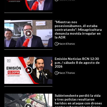
“Mientras nos
posesionábamos, él estaba
contratando”: Minagricultura
denuncia movida irregular en
la ADR
Hace
6 horas
Emisión Noticias RCN 12:30
p.m. / sábado 8 de agosto de
2026
Hace
7 horas
Subintendente perdió la vida
y tres policías resultaron
heridos en ataque con drones
contra subestación en Cesar