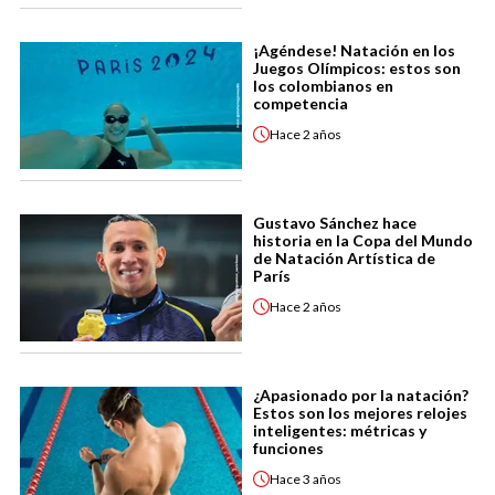
¡Agéndese! Natación en los
Juegos Olímpicos: estos son
los colombianos en
competencia
Hace
2 años
Gustavo Sánchez hace
historia en la Copa del Mundo
de Natación Artística de
París
Hace
2 años
¿Apasionado por la natación?
Estos son los mejores relojes
inteligentes: métricas y
funciones
Hace
3 años