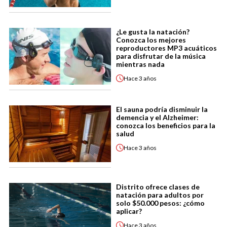
¿Le gusta la natación?
Conozca los mejores
reproductores MP3 acuáticos
para disfrutar de la música
mientras nada
Hace
3 años
El sauna podría disminuir la
demencia y el Alzheimer:
conozca los beneficios para la
salud
Hace
3 años
Distrito ofrece clases de
natación para adultos por
solo $50.000 pesos: ¿cómo
aplicar?
Hace
3 años