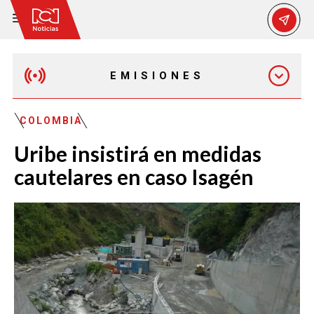
EMISIONES
EMISIÓN 12:30 PM
COLOMBIA
Uribe insistirá en medidas
EMISIÓN 7:00 PM
cautelares en caso Isagén