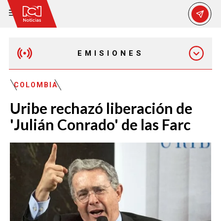
EMISIONES
MAÑANA EXPRESS
COLOMBIA
Uribe rechazó liberación de
EMISIÓN 12:30 PM
'Julián Conrado' de las Farc
EMISIÓN 7:00 PM
EMISIÓN 11:30 PM