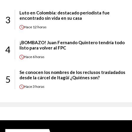
Luto en Colombia: destacado periodista fue
3
encontrado sin vida en su casa
Hace
12 horas
¡BOMBAZO! Juan Fernando Quintero tendría todo
4
listo para volver al FPC
Hace
6 horas
Se conocen los nombres de los reclusos trasladados
5
desde la cárcel de Itagüí ¿Quiénes son?
Hace
3 horas