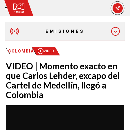
EMISIONES
MAÑANA EXPRESS
COLOMBIA
VIDEO
VIDEO | Momento exacto en
EMISIÓN 12:30 PM
que Carlos Lehder, excapo del
Cartel de Medellín, llegó a
EMISIÓN 7:00 PM
Colombia
EMISIÓN 11:30 PM