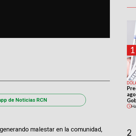
1
DÓL
Pre
agos
app de Noticias RCN
Gob
H
n generando malestar en la comunidad,
2