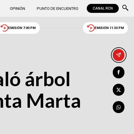
OPINIÓN
PUNTO DE ENCUENTRO
CANAL RCN
EMISIÓN 7:00 PM
EMISIÓN 11:30 PM
aló árbol
anta Marta