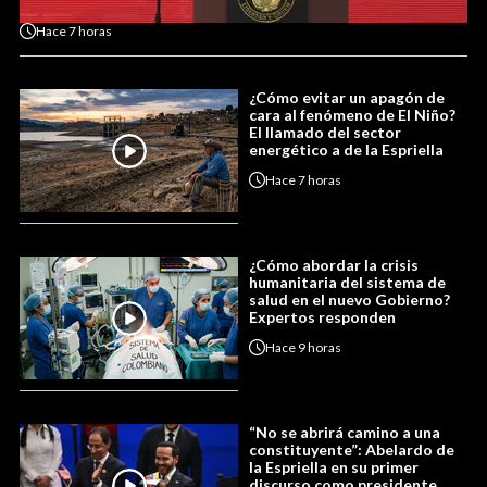
Hace
7 horas
¿Cómo evitar un apagón de
cara al fenómeno de El Niño?
El llamado del sector
energético a de la Espriella
Hace
7 horas
¿Cómo abordar la crisis
humanitaria del sistema de
salud en el nuevo Gobierno?
Expertos responden
Hace
9 horas
“No se abrirá camino a una
constituyente”: Abelardo de
la Espriella en su primer
discurso como presidente