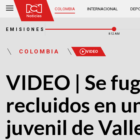
COLOMBIA
INTERNACIONAL
DEPO
EMISIONES
8:12 AM
COLOMBIA
VIDEO
VIDEO | Se fu
recluidos en u
juvenil de Val