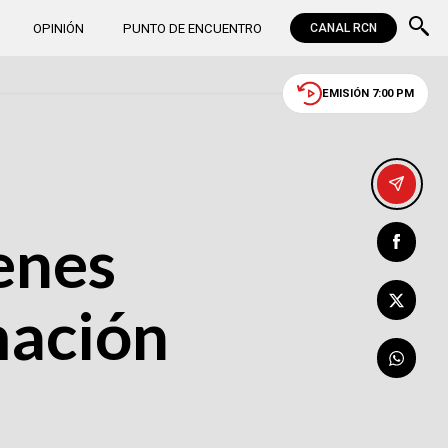
OPINIÓN
PUNTO DE ENCUENTRO
CANAL RCN
EMISIÓN 7:00 PM
enes
mación