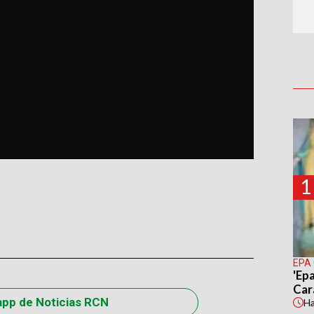
1
EPA
'Epa
Car
app de Noticias RCN
H