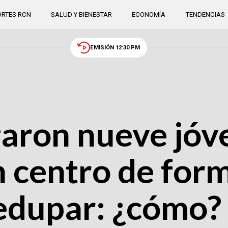
RTES RCN
SALUD Y BIENESTAR
ECONOMÍA
TENDENCIAS
EMISIÓN 12:30 PM
garon nueve jóv
n centro de for
ledupar: ¿cómo?