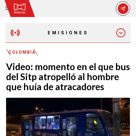
EMISIONES
EMISIÓN 12:30 PM
COLOMBIA
Video: momento en el que bus
EMISIÓN 7:00 PM
del Sitp atropelló al hombre
que huía de atracadores