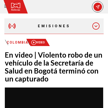
EMISIONES
MAÑANA EXPRESS
COLOMBIA
VIDEO
En video | Violento robo de un
EMISIÓN 12:30 PM
vehículo de la Secretaría de
Salud en Bogotá terminó con
EMISIÓN 7:00 PM
un capturado
EMISIÓN 11:30 PM