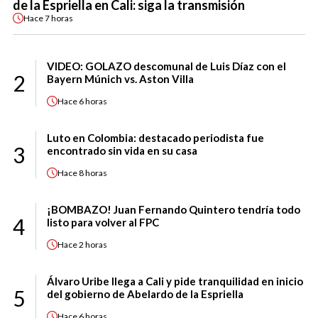
de la Espriella en Cali: siga la transmisión
Hace
7 horas
VIDEO: GOLAZO descomunal de Luis Díaz con el
2
Bayern Múnich vs. Aston Villa
Hace
6 horas
Luto en Colombia: destacado periodista fue
3
encontrado sin vida en su casa
Hace
8 horas
¡BOMBAZO! Juan Fernando Quintero tendría todo
4
listo para volver al FPC
Hace
2 horas
Álvaro Uribe llega a Cali y pide tranquilidad en inicio
5
del gobierno de Abelardo de la Espriella
Hace
6 horas