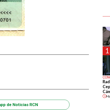
1
CON
Rad
Cep
Cá
H
app de Noticias RCN