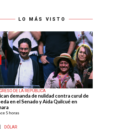
LO MÁS VISTO
GRESO DE LA REPÚBLICA
ican demanda de nulidad contra curul de
eda en el Senado y Aida Quilcué en
mara
ace
5 horas
DÓLAR