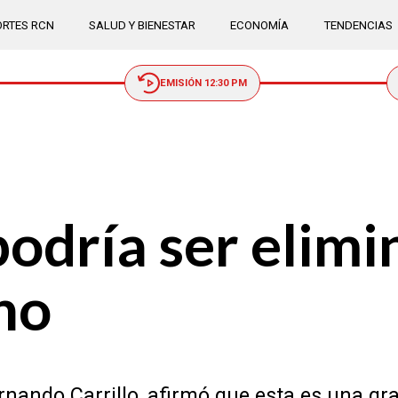
RTES RCN
SALUD Y BIENESTAR
ECONOMÍA
TENDENCIAS
EMISIÓN 12:30 PM
odría ser elimi
no
nando Carrillo, afirmó que esta es una gra