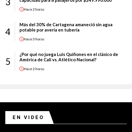
3
capacidad para 8 pasajeros por $249.990.000
Hace
2 horas
Más del 30% de Cartagena amaneció sin agua
4
potable por avería en tubería
Hace
3 horas
¿Por qué no juega Luis Quiñones en el clásico de
5
América de Cali vs. Atlético Nacional?
Hace
2 horas
EN VIDEO