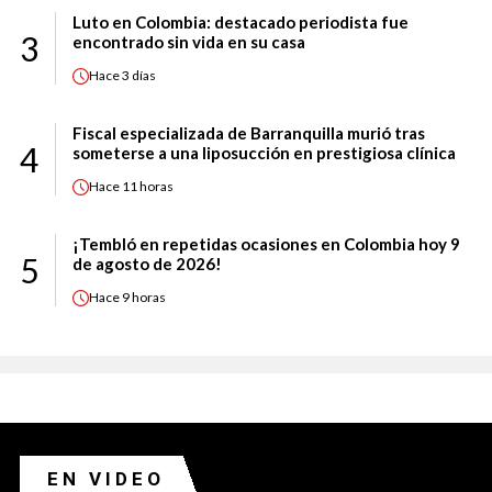
Luto en Colombia: destacado periodista fue
3
encontrado sin vida en su casa
Hace
3 días
Fiscal especializada de Barranquilla murió tras
4
someterse a una liposucción en prestigiosa clínica
Hace
11 horas
¡Tembló en repetidas ocasiones en Colombia hoy 9
5
de agosto de 2026!
Hace
9 horas
EN VIDEO