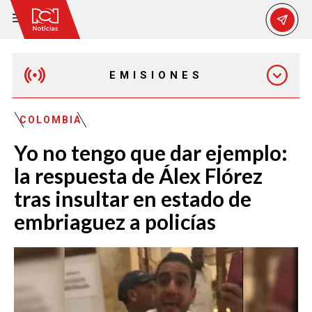
EMISIONES
MAÑANA EXPRESS
COLOMBIA
Yo no tengo que dar ejemplo:
EMISIÓN 12:30 PM
la respuesta de Álex Flórez
tras insultar en estado de
EMISIÓN 7:00 PM
embriaguez a policías
EMISIÓN 11:30 PM