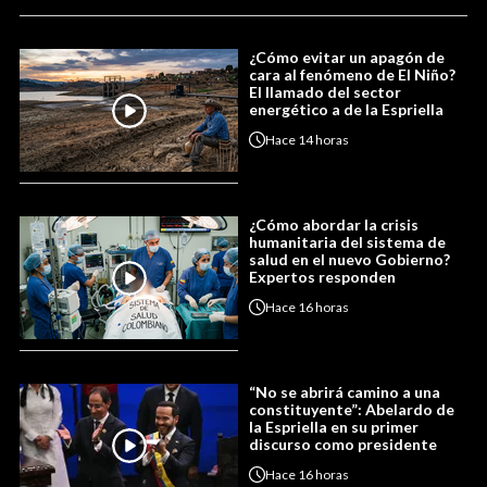
¿Cómo evitar un apagón de
cara al fenómeno de El Niño?
El llamado del sector
energético a de la Espriella
Hace
14 horas
¿Cómo abordar la crisis
humanitaria del sistema de
salud en el nuevo Gobierno?
Expertos responden
Hace
16 horas
“No se abrirá camino a una
constituyente”: Abelardo de
la Espriella en su primer
discurso como presidente
Hace
16 horas