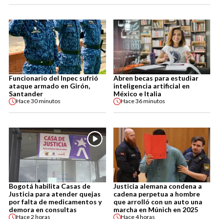
Funcionario del Inpec sufrió
Abren becas para estudiar
ataque armado en Girón,
inteligencia artificial en
Santander
México e Italia
Hace
30 minutos
Hace
36 minutos
Bogotá habilita Casas de
Justicia alemana condena a
Justicia para atender quejas
cadena perpetua a hombre
por falta de medicamentos y
que arrolló con un auto una
demora en consultas
marcha en Múnich en 2025
Hace
2 horas
Hace
4 horas