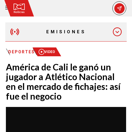
EMISIONES
MAÑANA EXPRESS
DEPORTES
VIDEO
América de Cali le ganó un
EMISIÓN 12:30 PM
jugador a Atlético Nacional
en el mercado de fichajes: así
EMISIÓN 7:00 PM
fue el negocio
EMISIÓN 11:30 PM