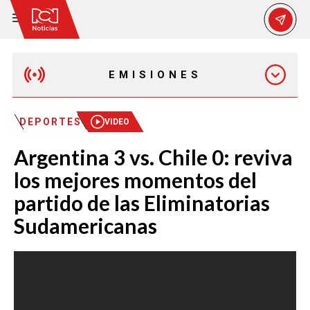
EMISIONES
EMISIÓN 12:30 PM
DEPORTES
VIDEO
Argentina 3 vs. Chile 0: reviva
EMISIÓN 7:00 PM
los mejores momentos del
partido de las Eliminatorias
Sudamericanas