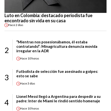
Luto en Colombia: destacado periodista fue
encontrado sin vida en su casa
Hace
2 días
“Mientras nos posesionábamos, él estaba
contratando”: Minagricultura denuncia movida
2
irregular en la ADR
Hace
10 horas
Futbolista de selección fue asesinado a golpes:
3
esto se sabe
Hace
3 días
Lionel Messi llegó a Argentina para despedir a su
4
padre: Inter de Miami le rindió sentido homenaje
Hace
10 horas