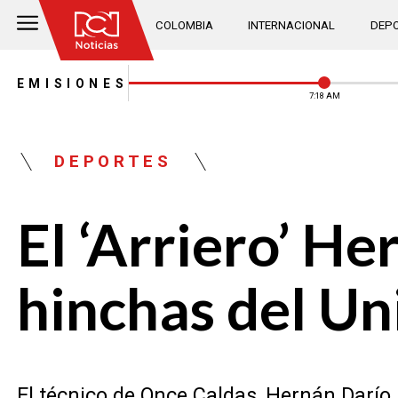
COLOMBIA
INTERNACIONAL
DEPO
EMISIONES
7:18 AM
DEPORTES
El ‘Arriero’ He
hinchas del Un
El técnico de Once Caldas, Hernán Darío