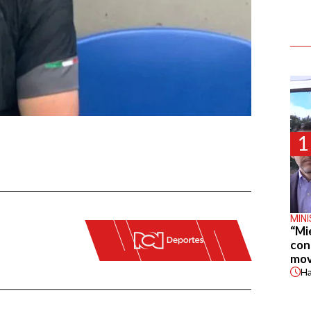
1
MIN
“Mi
con
mov
H