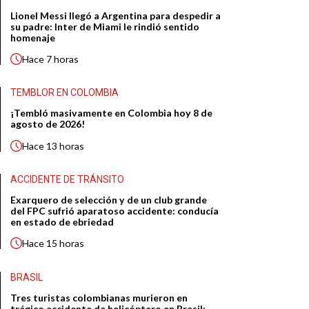
Lionel Messi llegó a Argentina para despedir a
su padre: Inter de Miami le rindió sentido
homenaje
Hace
7 horas
TEMBLOR EN COLOMBIA
¡Tembló masivamente en Colombia hoy 8 de
agosto de 2026!
Hace
13 horas
ACCIDENTE DE TRÁNSITO
Exarquero de selección y de un club grande
del FPC sufrió aparatoso accidente: conducía
en estado de ebriedad
Hace
15 horas
BRASIL
Tres turistas colombianas murieron en
trágico accidente de helicóptero en Brasil: