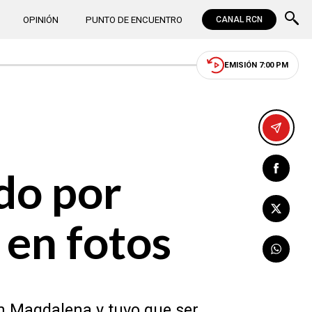
OPINIÓN
PUNTO DE ENCUENTRO
CANAL RCN
EMISIÓN 7:00 PM
ido por
 en fotos
ón Magdalena y tuvo que ser