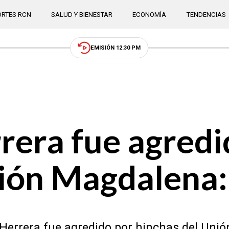
RTES RCN
SALUD Y BIENESTAR
ECONOMÍA
TENDENCIAS
EMISIÓN 12:30 PM
rrera fue agred
ión Magdalena:
 Herrera fue agredido por hinchas del Uni