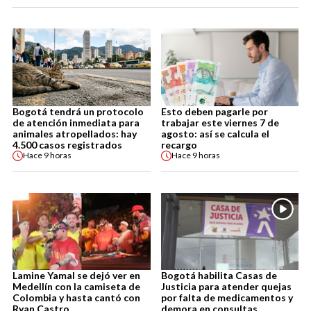
Bogotá tendrá un protocolo
Esto deben pagarle por
de atención inmediata para
trabajar este viernes 7 de
animales atropellados: hay
agosto: así se calcula el
4.500 casos registrados
recargo
Hace
9 horas
Hace
9 horas
Lamine Yamal se dejó ver en
Bogotá habilita Casas de
Medellín con la camiseta de
Justicia para atender quejas
Colombia y hasta cantó con
por falta de medicamentos y
Ryan Castro
demora en consultas