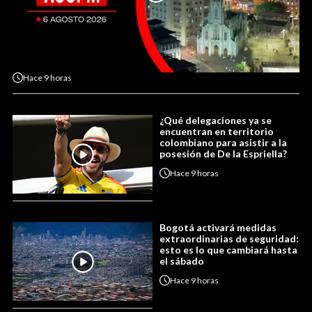
Hace
9 horas
¿Qué delegaciones ya se
encuentran en territorio
colombiano para asistir a la
posesión de De la Espriella?
Hace
9 horas
Bogotá activará medidas
extraordinarias de seguridad:
esto es lo que cambiará hasta
el sábado
Hace
9 horas