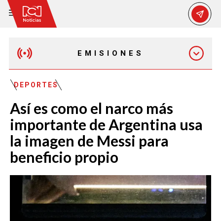
EMISIONES
MAÑANA EXPRESS
DEPORTES
Así es como el narco más
EMISIÓN 12:30 PM
importante de Argentina usa
la imagen de Messi para
EMISIÓN 7:00 PM
beneficio propio
EMISIÓN 11:30 PM