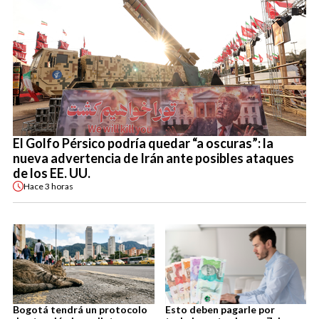
El Golfo Pérsico podría quedar “a oscuras”: la
nueva advertencia de Irán ante posibles ataques
de los EE. UU.
Hace
3 horas
Bogotá tendrá un protocolo
Esto deben pagarle por