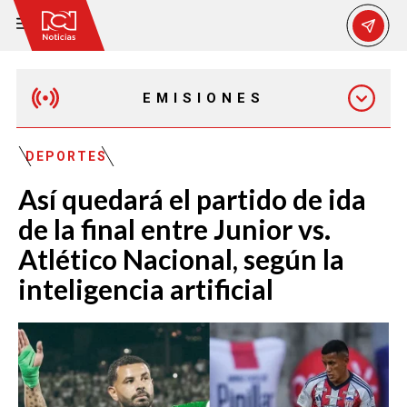
EMISIONES
MAÑANA EXPRESS
DEPORTES
Así quedará el partido de ida
EMISIÓN 12:30 PM
de la final entre Junior vs.
Atlético Nacional, según la
EMISIÓN 7:00 PM
inteligencia artificial
EMISIÓN 11:30 PM