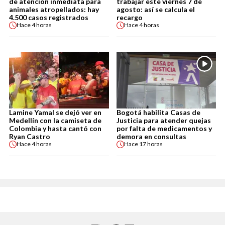
de atención inmediata para
trabajar este viernes 7 de
animales atropellados: hay
agosto: así se calcula el
4.500 casos registrados
recargo
Hace
4 horas
Hace
4 horas
Lamine Yamal se dejó ver en
Bogotá habilita Casas de
Medellín con la camiseta de
Justicia para atender quejas
Colombia y hasta cantó con
por falta de medicamentos y
Ryan Castro
demora en consultas
Hace
4 horas
Hace
17 horas