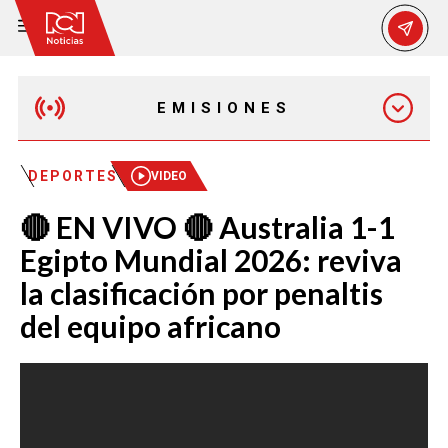
EMISIONES
MAÑANA EXPRESS
DEPORTES
VIDEO
🔴 EN VIVO 🔴 Australia 1-1
EMISIÓN 12:30 PM
Egipto Mundial 2026: reviva
la clasificación por penaltis
EMISIÓN 7:00 PM
del equipo africano
EMISIÓN 11:30 PM