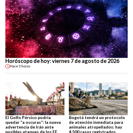
Horóscopo de hoy: viernes 7 de agosto de 2026
Hace
5 horas
El Golfo Pérsico podría
Bogotá tendrá un protocolo
quedar “a oscuras”: la nueva
de atención inmediata para
advertencia de Irán ante
animales atropellados: hay
posibles ataques de los EE.
4.500 casos registrados