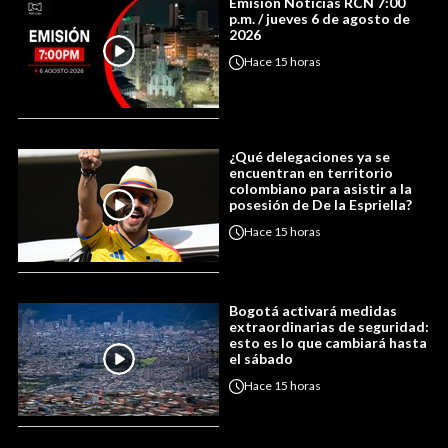
Emisión Noticias RCN 7:00
p.m. / jueves 6 de agosto de
2026
Hace
15 horas
¿Qué delegaciones ya se
encuentran en territorio
colombiano para asistir a la
posesión de De la Espriella?
Hace
15 horas
Bogotá activará medidas
extraordinarias de seguridad:
esto es lo que cambiará hasta
el sábado
Hace
15 horas