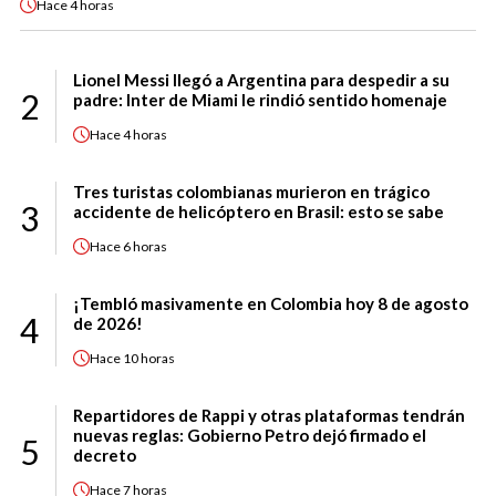
Hace
4 horas
Lionel Messi llegó a Argentina para despedir a su
2
padre: Inter de Miami le rindió sentido homenaje
Hace
4 horas
Tres turistas colombianas murieron en trágico
3
accidente de helicóptero en Brasil: esto se sabe
Hace
6 horas
¡Tembló masivamente en Colombia hoy 8 de agosto
4
de 2026!
Hace
10 horas
Repartidores de Rappi y otras plataformas tendrán
nuevas reglas: Gobierno Petro dejó firmado el
5
decreto
Hace
7 horas