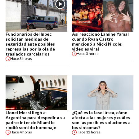
Funcionarios del Inpec
Así reaccionó Lamine Yamal
solicitan medidas de
cuando Ryan Castro
seguridad ante posibles
mencionó a Nicki Nicole:
represalias por la ola de
video es viral
traslados carcelarios
Hace
3 horas
Hace
3 horas
Lionel Messi llegó a
¿Qué es la fase lútea, cómo
Argentina para despedir a su
afecta a las mujeres y cuáles
padre: Inter de Miami le
son las posibles soluciones a
rindió sentido homenaje
los síntomas?
Hace
4 horas
Hace
12 horas