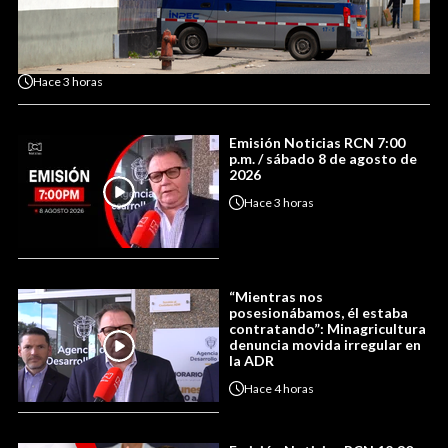
Hace
3 horas
Emisión Noticias RCN 7:00
p.m. / sábado 8 de agosto de
2026
Hace
3 horas
“Mientras nos
posesionábamos, él estaba
contratando”: Minagricultura
denuncia movida irregular en
la ADR
Hace
4 horas