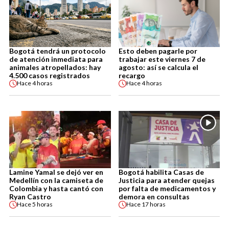
Bogotá tendrá un protocolo
Esto deben pagarle por
de atención inmediata para
trabajar este viernes 7 de
animales atropellados: hay
agosto: así se calcula el
4.500 casos registrados
recargo
Hace
4 horas
Hace
4 horas
Lamine Yamal se dejó ver en
Bogotá habilita Casas de
Medellín con la camiseta de
Justicia para atender quejas
Colombia y hasta cantó con
por falta de medicamentos y
Ryan Castro
demora en consultas
Hace
5 horas
Hace
17 horas