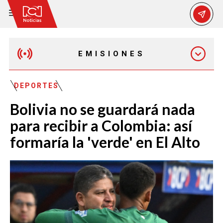
EMISIONES
MAÑANA EXPRESS
DEPORTES
Bolivia no se guardará nada
EMISIÓN 12:30 PM
para recibir a Colombia: así
formaría la 'verde' en El Alto
EMISIÓN 7:00 PM
EMISIÓN 11:30 PM