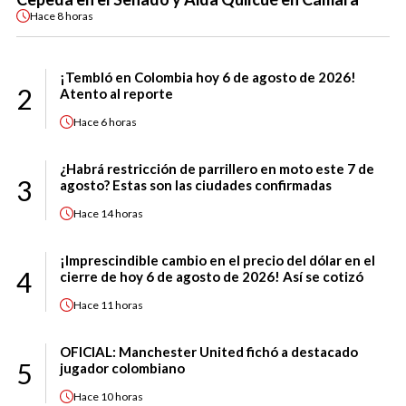
Hace
8 horas
¡Tembló en Colombia hoy 6 de agosto de 2026!
2
Atento al reporte
Hace
6 horas
¿Habrá restricción de parrillero en moto este 7 de
3
agosto? Estas son las ciudades confirmadas
Hace
14 horas
¡Imprescindible cambio en el precio del dólar en el
4
cierre de hoy 6 de agosto de 2026! Así se cotizó
Hace
11 horas
OFICIAL: Manchester United fichó a destacado
5
jugador colombiano
Hace
10 horas