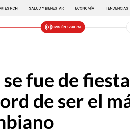
RTES RCN
SALUD Y BIENESTAR
ECONOMÍA
TENDENCIAS
EMISIÓN 12:30 PM
e fue de fiesta
cord de ser el 
mbiano