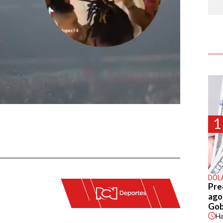
1
DÓL
Pre
agos
Gob
H