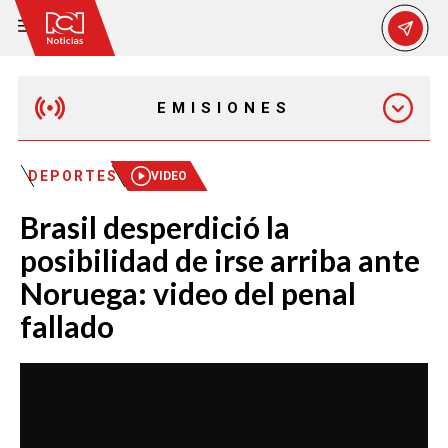
EMISIONES
EMISIÓN 12:30 PM
DEPORTES
VIDEO
Brasil desperdició la
EMISIÓN 7:00 PM
posibilidad de irse arriba ante
Noruega: video del penal
fallado