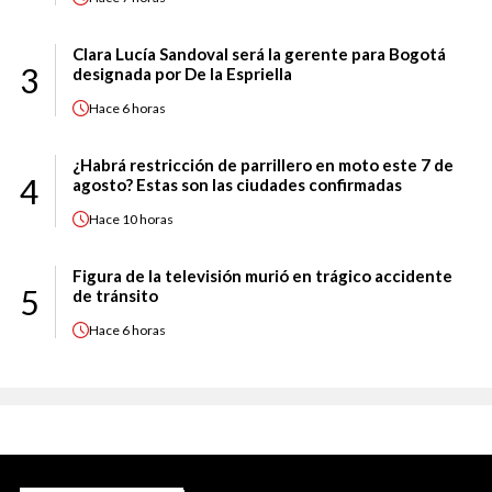
Clara Lucía Sandoval será la gerente para Bogotá
3
designada por De la Espriella
Hace
6 horas
¿Habrá restricción de parrillero en moto este 7 de
4
agosto? Estas son las ciudades confirmadas
Hace
10 horas
Figura de la televisión murió en trágico accidente
5
de tránsito
Hace
6 horas