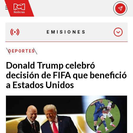
EMISIONES
MAÑANA EXPRESS
DEPORTES
Donald Trump celebró
EMISIÓN 12:30 PM
decisión de FIFA que benefició
a Estados Unidos
EMISIÓN 7:00 PM
EMISIÓN 11:30 PM