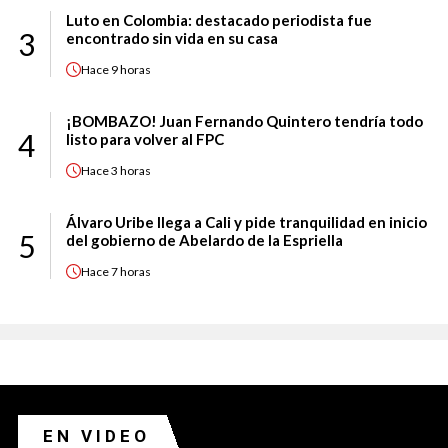
Luto en Colombia: destacado periodista fue
3
encontrado sin vida en su casa
Hace
9 horas
¡BOMBAZO! Juan Fernando Quintero tendría todo
4
listo para volver al FPC
Hace
3 horas
Álvaro Uribe llega a Cali y pide tranquilidad en inicio
5
del gobierno de Abelardo de la Espriella
Hace
7 horas
EN VIDEO