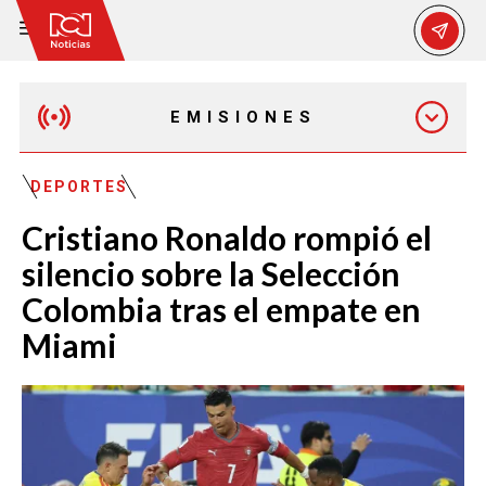
EMISIONES
MAÑANA EXPRESS
DEPORTES
Cristiano Ronaldo rompió el
EMISIÓN 12:30 PM
silencio sobre la Selección
Colombia tras el empate en
EMISIÓN 7:00 PM
Miami
EMISIÓN 11:30 PM