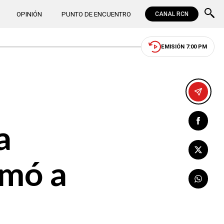
OPINIÓN
PUNTO DE ENCUENTRO
CANAL RCN
EMISIÓN 7:00 PM
a
amó a