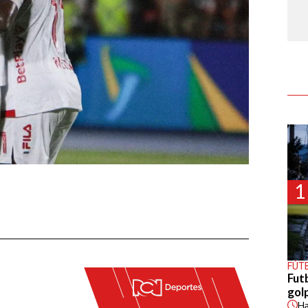
1
FÚT
Fut
gol
H