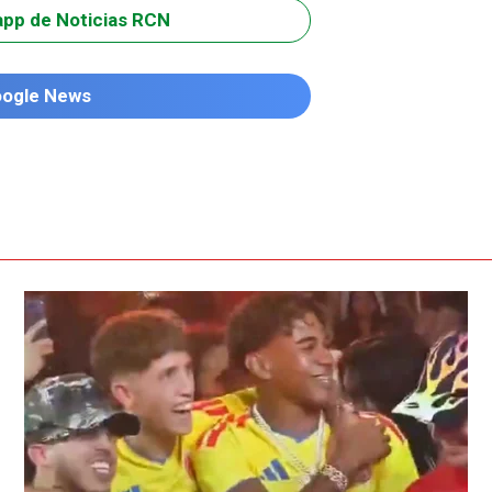
app de Noticias RCN
oogle News