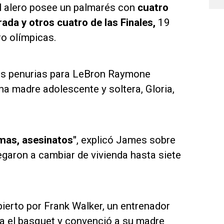
 el alero posee un palmarés con
cuatro
a y otros cuatro de las Finales,
19
ro olímpicas.
has penurias para LeBron Raymone
a madre adolescente y soltera, Gloria,
rmas, asesinatos"
, explicó James sobre
legaron a cambiar de vivienda hasta siete
erto por Frank Walker, un entrenador
cia el basquet y convenció a su madre