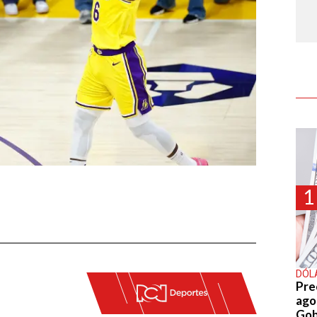
1
DÓL
Pre
agos
Gob