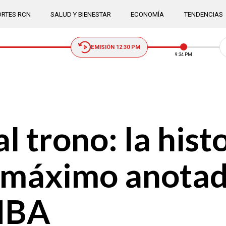
RTES RCN
SALUD Y BIENESTAR
ECONOMÍA
TENDENCIAS
EMISIÓN 12:30 PM
9:34 PM
l trono: la hist
 máximo anotad
 NBA