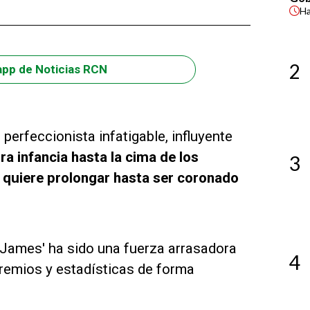
H
2
app de Noticias RCN
erfeccionista infatigable, influyente
a infancia hasta la cima de los
3
e quiere prolongar hasta ser coronado
) James' ha sido una fuerza arrasadora
4
premios y estadísticas de forma