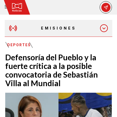
EMISIONES
MAÑANA EXPRESS
DEPORTES
Defensoría del Pueblo y la
EMISIÓN 12:30 PM
fuerte crítica a la posible
convocatoria de Sebastián
EMISIÓN 7:00 PM
Villa al Mundial
EMISIÓN 11:30 PM