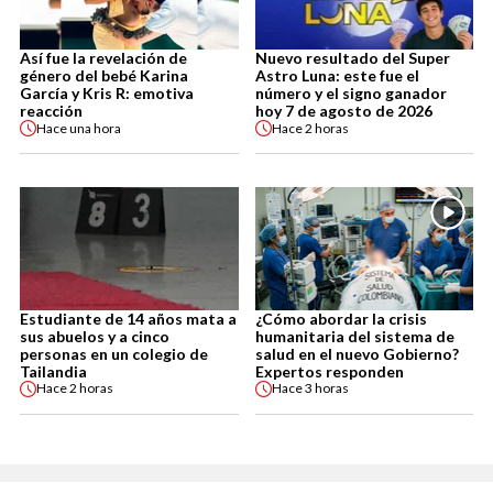
Así fue la revelación de
Nuevo resultado del Super
género del bebé Karina
Astro Luna: este fue el
García y Kris R: emotiva
número y el signo ganador
reacción
hoy 7 de agosto de 2026
Hace
una hora
Hace
2 horas
Estudiante de 14 años mata a
¿Cómo abordar la crisis
sus abuelos y a cinco
humanitaria del sistema de
personas en un colegio de
salud en el nuevo Gobierno?
Tailandia
Expertos responden
Hace
2 horas
Hace
3 horas