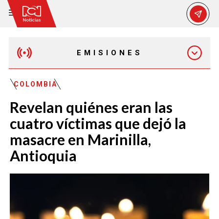
EMISIONES
MAÑANA EXPRESS
COLOMBIA
Revelan quiénes eran las
EMISIÓN 12:30 PM
cuatro víctimas que dejó la
masacre en Marinilla,
EMISIÓN 7:00 PM
Antioquia
EMISIÓN 11:30 PM