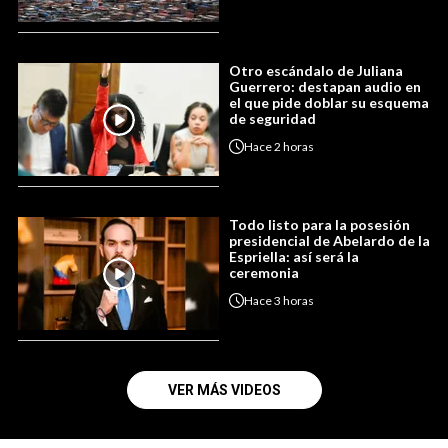
Otro escándalo de Juliana
Guerrero: destapan audio en
el que pide doblar su esquema
de seguridad
Hace
2 horas
Todo listo para la posesión
presidencial de Abelardo de la
Espriella: así será la
ceremonia
Hace
3 horas
VER MÁS VIDEOS