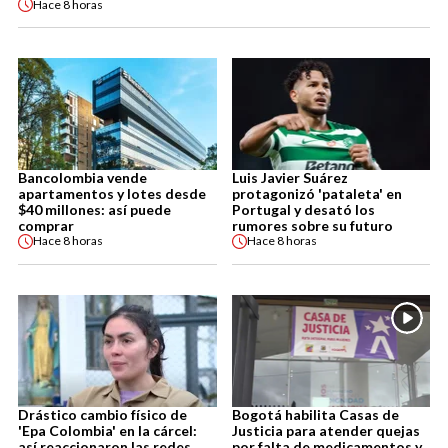
Hace
8 horas
Bancolombia vende
Luis Javier Suárez
apartamentos y lotes desde
protagonizó 'pataleta' en
$40 millones: así puede
Portugal y desató los
comprar
rumores sobre su futuro
Hace
8 horas
Hace
8 horas
Drástico cambio físico de
Bogotá habilita Casas de
'Epa Colombia' en la cárcel:
Justicia para atender quejas
así reaccionaron las redes
por falta de medicamentos y