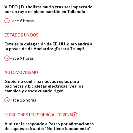
VIDEO | Futbolista murió tras ser impactado
por un rayo en pleno partido en Tailandia
Hace
6 horas
ESTADOS UNIDOS
Esta es la delegación de EE. UU. que vendrá a
la posesión de Abelardo: ¿Estará Trump?
Hace
9 horas
AUTOMOVILISMO
Gobierno confirma nuevas reglas para
patinetas y bicicletas eléctricas: vea los
cambios y desde cuándo rigen
Hace
16 horas
ELECCIONES PRESIDENCIALES 2026
Auditor le responde a Petro por afirmaciones
de supuesto fraude: “No tiene fundamento”