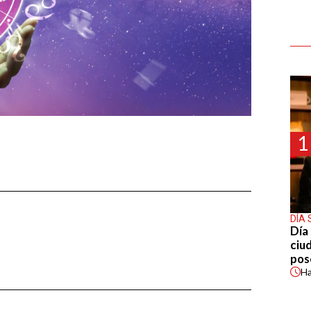
1
DÍA 
Día 
ciu
pos
H