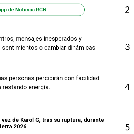
2
app de Noticias RCN
ntros, mensajes inesperados y
3
r sentimientos o cambiar dinámicas
rias personas percibirán con facilidad
4
á restando energía.
 vez de Karol G, tras su ruptura, durante
5
ierra 2026