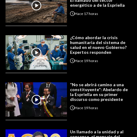
El llamado del sector
energético a de la Espriella
Hace
17 horas
¿Cómo abordar la crisis
humanitaria del sistema de
salud en el nuevo Gobierno?
Expertos responden
Hace
19 horas
“No se abrirá camino a una
constituyente”: Abelardo de
la Espriella en su primer
discurso como presidente
Hace
19 horas
Un llamado a la unidad y al
consenso, el mensaje del