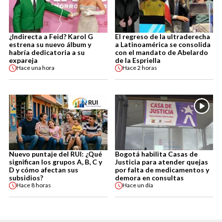
¿Indirecta a Feid? Karol G
El regreso de la ultraderecha
estrena su nuevo álbum y
a Latinoamérica se consolida
habría dedicatoria a su
con el mandato de Abelardo
expareja
de la Espriella
Hace
una hora
Hace
2 horas
Nuevo puntaje del RUI: ¿Qué
Bogotá habilita Casas de
significan los grupos A, B, C y
Justicia para atender quejas
D y cómo afectan sus
por falta de medicamentos y
subsidios?
demora en consultas
Hace
8 horas
Hace
un día