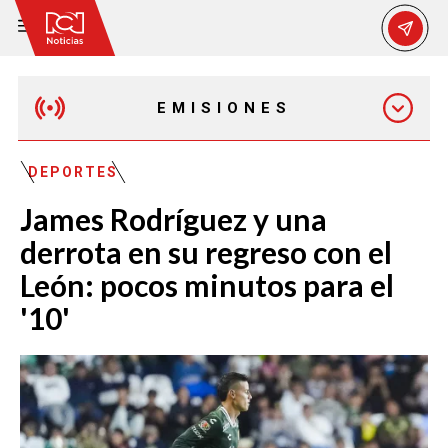
EMISIONES
MAÑANA EXPRESS
DEPORTES
James Rodríguez y una
EMISIÓN 12:30 PM
derrota en su regreso con el
León: pocos minutos para el
EMISIÓN 7:00 PM
'10'
EMISIÓN 11:30 PM