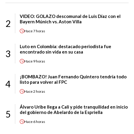
VIDEO: GOLAZO descomunal de Luis Díaz con el
2
Bayern Múnich vs. Aston Villa
Hace
7 horas
Luto en Colombia: destacado periodista fue
3
encontrado sin vida en su casa
Hace
9 horas
¡BOMBAZO! Juan Fernando Quintero tendría todo
4
listo para volver al FPC
Hace
2 horas
Álvaro Uribe llega a Cali y pide tranquilidad en inicio
5
del gobierno de Abelardo de la Espriella
Hace
6 horas