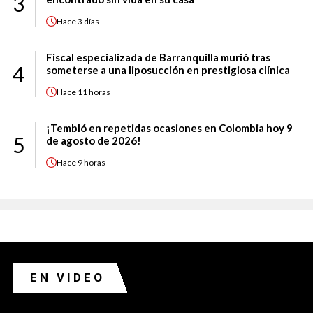
3
Hace
3 días
Fiscal especializada de Barranquilla murió tras
4
someterse a una liposucción en prestigiosa clínica
Hace
11 horas
¡Tembló en repetidas ocasiones en Colombia hoy 9
5
de agosto de 2026!
Hace
9 horas
EN VIDEO