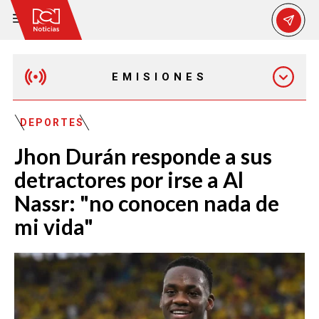
EMISIONES
MAÑANA EXPRESS
DEPORTES
Jhon Durán responde a sus
EMISIÓN 12:30 PM
detractores por irse a Al
Nassr: "no conocen nada de
EMISIÓN 7:00 PM
mi vida"
EMISIÓN 11:30 PM