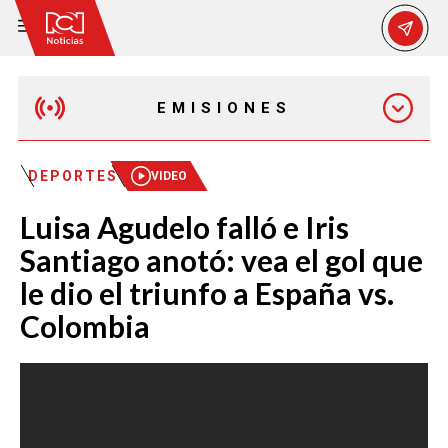
EMISIONES
MAÑANA EXPRESS
DEPORTES
VIDEO
Luisa Agudelo falló e Iris
EMISIÓN 12:30 PM
Santiago anotó: vea el gol que
le dio el triunfo a España vs.
EMISIÓN 7:00 PM
Colombia
EMISIÓN 11:30 PM