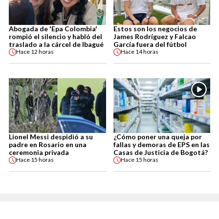
Abogada de 'Epa Colombia'
Estos son los negocios de
rompió el silencio y habló del
James Rodríguez y Falcao
traslado a la cárcel de Ibagué
García fuera del fútbol
Hace
12 horas
Hace
14 horas
Lionel Messi despidió a su
¿Cómo poner una queja por
padre en Rosario en una
fallas y demoras de EPS en las
ceremonia privada
Casas de Justicia de Bogotá?
Hace
15 horas
Hace
15 horas