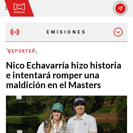
EMISIONES
MAÑANA EXPRESS
DEPORTES
Nico Echavarría hizo historia
EMISIÓN 12:30 PM
e intentará romper una
maldición en el Masters
EMISIÓN 7:00 PM
EMISIÓN 11:30 PM