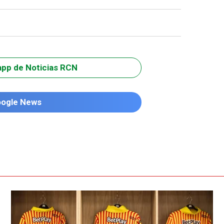
app de Noticias RCN
oogle News