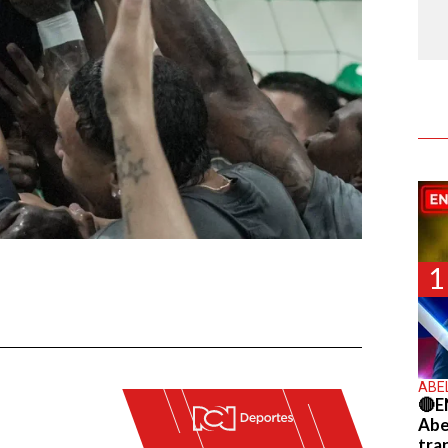
1
ABE
🔴E
Abel
tra