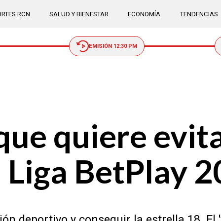
RTES RCN
SALUD Y BIENESTAR
ECONOMÍA
TENDENCIAS
EMISIÓN 12:30 PM
 que quiere evit
la Liga BetPlay 2
n deportivo y conseguir la estrella 18. El '