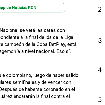
2
app de Noticias RCN
 Nacional se verá las caras con
diente a la final de ida de la Liga
3
nte campeón de la Copa BetPlay, está
hegemonía a nivel nacional. Eso sí,
4
ié colombiano, luego de haber salido
ulares semifinales y de vencer con
a. Después de haberse coronado en el
árez encararán la final contra el
5