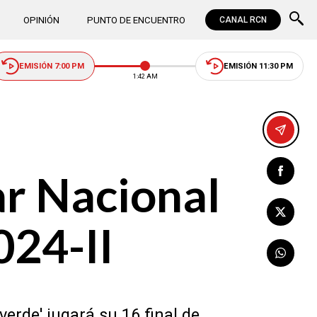
OPINIÓN
PUNTO DE ENCUENTRO
CANAL RCN
EMISIÓN 7:00 PM
EMISIÓN 11:30 PM
1:42 AM
ar Nacional
024-II
verde' jugará su 16 final de