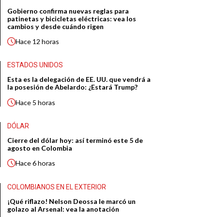
Gobierno confirma nuevas reglas para
patinetas y bicicletas eléctricas: vea los
cambios y desde cuándo rigen
Hace
12 horas
ESTADOS UNIDOS
Esta es la delegación de EE. UU. que vendrá a
la posesión de Abelardo: ¿Estará Trump?
Hace
5 horas
DÓLAR
Cierre del dólar hoy: así terminó este 5 de
agosto en Colombia
Hace
6 horas
COLOMBIANOS EN EL EXTERIOR
¡Qué riflazo! Nelson Deossa le marcó un
golazo al Arsenal: vea la anotación