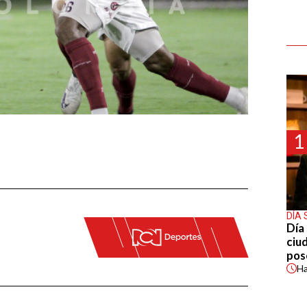
1
DÍA 
Día 
ciu
pos
H