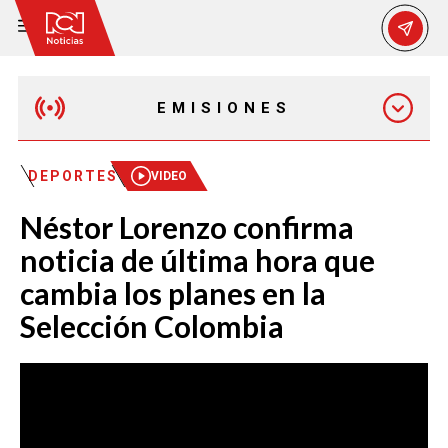
EMISIONES
EMISIÓN 12:30 PM
DEPORTES
VIDEO
Néstor Lorenzo confirma
EMISIÓN 7:00 PM
noticia de última hora que
cambia los planes en la
Selección Colombia