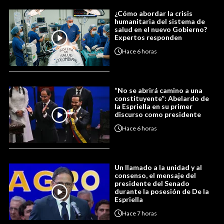
¿Cómo abordar la crisis
humanitaria del sistema de
salud en el nuevo Gobierno?
Expertos responden
Hace
6 horas
“No se abrirá camino a una
constituyente”: Abelardo de
la Espriella en su primer
discurso como presidente
Hace
6 horas
Un llamado a la unidad y al
consenso, el mensaje del
presidente del Senado
durante la posesión de De la
Espriella
Hace
7 horas