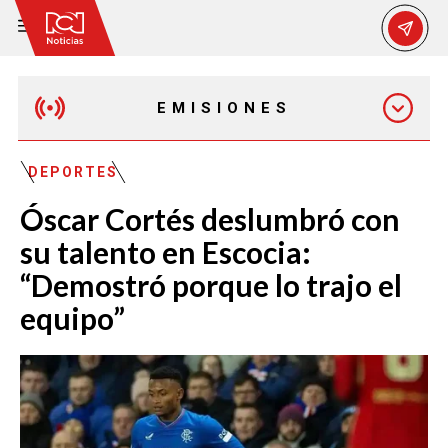
EMISIONES
EMISIÓN 12:30 PM
DEPORTES
Óscar Cortés deslumbró con
EMISIÓN 7:00 PM
su talento en Escocia:
“Demostró porque lo trajo el
equipo”