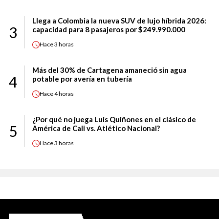
Llega a Colombia la nueva SUV de lujo híbrida 2026:
3
capacidad para 8 pasajeros por $249.990.000
Hace
3 horas
Más del 30% de Cartagena amaneció sin agua
4
potable por avería en tubería
Hace
4 horas
¿Por qué no juega Luis Quiñones en el clásico de
5
América de Cali vs. Atlético Nacional?
Hace
3 horas