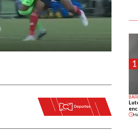
1
BAR
Lut
enc
H