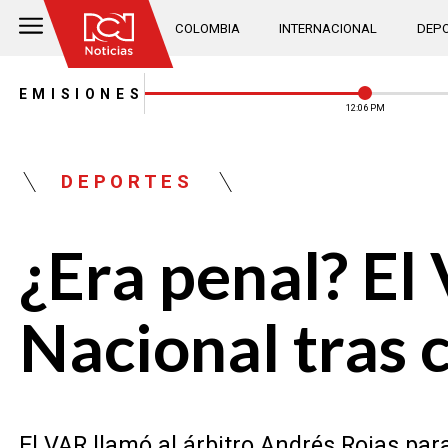
COLOMBIA
INTERNACIONAL
DEPO
EMISIONES
12:06 PM
DEPORTES
¿Era penal? El
Nacional tras
El VAR llamó al árbitro Andrés Rojas par