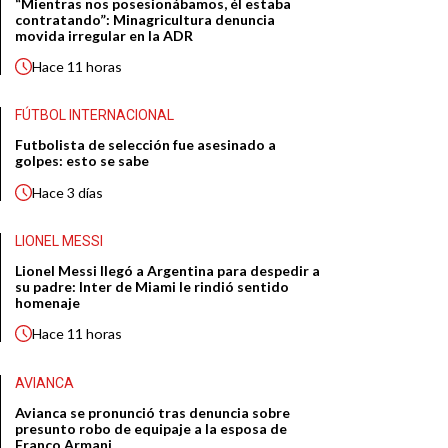
“Mientras nos posesionábamos, él estaba
contratando”: Minagricultura denuncia
movida irregular en la ADR
Hace
11 horas
FÚTBOL INTERNACIONAL
Futbolista de selección fue asesinado a
golpes: esto se sabe
Hace
3 días
LIONEL MESSI
Lionel Messi llegó a Argentina para despedir a
su padre: Inter de Miami le rindió sentido
homenaje
Hace
11 horas
AVIANCA
Avianca se pronunció tras denuncia sobre
presunto robo de equipaje a la esposa de
Franco Armani