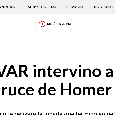
RTES RCN
SALUD Y BIENESTAR
ECONOMÍA
TENDENCIAS
EMISIÓN 12:30 PM
 VAR intervino a
 cruce de Homer
a que revisara la jugada que terminó en pen