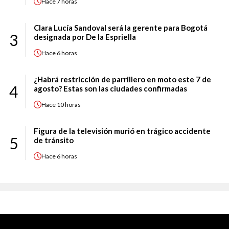
Hace
7 horas
Clara Lucía Sandoval será la gerente para Bogotá
3
designada por De la Espriella
Hace
6 horas
¿Habrá restricción de parrillero en moto este 7 de
4
agosto? Estas son las ciudades confirmadas
Hace
10 horas
Figura de la televisión murió en trágico accidente
5
de tránsito
Hace
6 horas