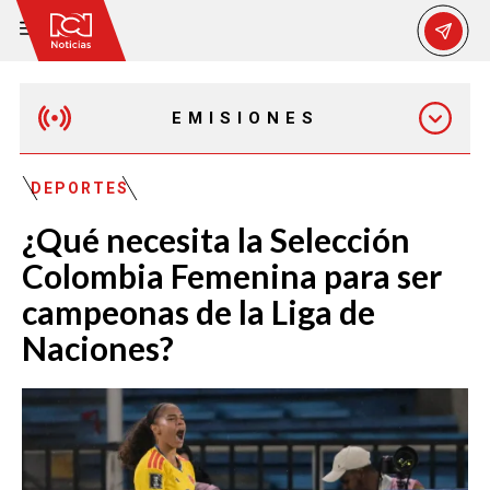
EMISIONES
MAÑANA EXPRESS
DEPORTES
¿Qué necesita la Selección
EMISIÓN 12:30 PM
Colombia Femenina para ser
campeonas de la Liga de
EMISIÓN 7:00 PM
Naciones?
EMISIÓN 11:30 PM