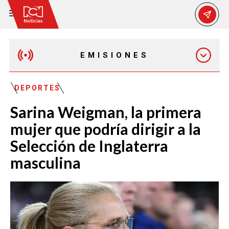
EMISIONES
MAÑANA EXPRESS
DEPORTES
Sarina Weigman, la primera
EMISIÓN 12:30 PM
mujer que podría dirigir a la
Selección de Inglaterra
EMISIÓN 7:00 PM
masculina
EMISIÓN 11:30 PM