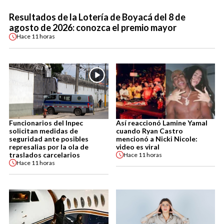
Resultados de la Lotería de Boyacá del 8 de
agosto de 2026: conozca el premio mayor
Hace
11 horas
Funcionarios del Inpec
Así reaccionó Lamine Yamal
solicitan medidas de
cuando Ryan Castro
seguridad ante posibles
mencionó a Nicki Nicole:
represalias por la ola de
video es viral
traslados carcelarios
Hace
11 horas
Hace
11 horas