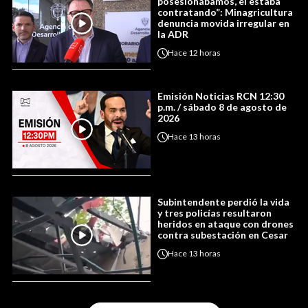
posesionábamos, él estaba
contratando”: Minagricultura
denuncia movida irregular en
la ADR
Hace
12 horas
Emisión Noticias RCN 12:30
p.m. / sábado 8 de agosto de
2026
Hace
13 horas
Subintendente perdió la vida
y tres policías resultaron
heridos en ataque con drones
contra subestación en Cesar
Hace
13 horas