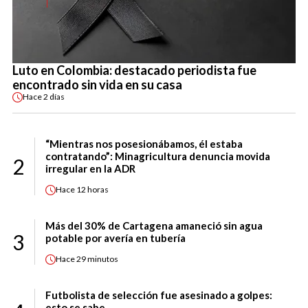
Luto en Colombia: destacado periodista fue
encontrado sin vida en su casa
Hace
2 días
“Mientras nos posesionábamos, él estaba
contratando”: Minagricultura denuncia movida
2
irregular en la ADR
Hace
12 horas
Más del 30% de Cartagena amaneció sin agua
3
potable por avería en tubería
Hace
29 minutos
Futbolista de selección fue asesinado a golpes:
esto se sabe