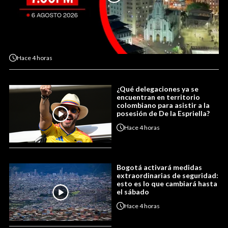
Hace
4 horas
¿Qué delegaciones ya se
encuentran en territorio
colombiano para asistir a la
posesión de De la Espriella?
Hace
4 horas
Bogotá activará medidas
extraordinarias de seguridad:
esto es lo que cambiará hasta
el sábado
Hace
4 horas