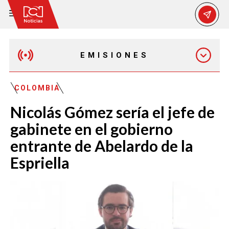
EMISIONES
MAÑANA EXPRESS
COLOMBIA
Nicolás Gómez sería el jefe de
EMISIÓN 12:30 PM
gabinete en el gobierno
entrante de Abelardo de la
EMISIÓN 7:00 PM
Espriella
EMISIÓN 11:30 PM