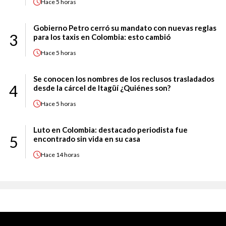
Hace
5 horas
Gobierno Petro cerró su mandato con nuevas reglas
3
para los taxis en Colombia: esto cambió
Hace
5 horas
Se conocen los nombres de los reclusos trasladados
4
desde la cárcel de Itagüí ¿Quiénes son?
Hace
5 horas
Luto en Colombia: destacado periodista fue
5
encontrado sin vida en su casa
Hace
14 horas