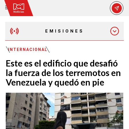
EMISIONES
MAÑANA EXPRESS
INTERNACIONAL
Este es el edificio que desafió
EMISIÓN 12:30 PM
la fuerza de los terremotos en
Venezuela y quedó en pie
EMISIÓN 7:00 PM
EMISIÓN 11:30 PM