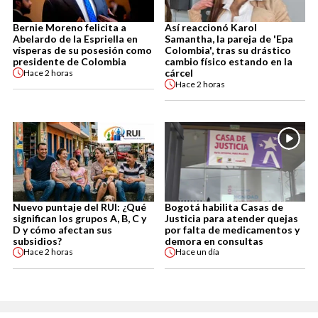
Bernie Moreno felicita a
Así reaccionó Karol
Abelardo de la Espriella en
Samantha, la pareja de 'Epa
vísperas de su posesión como
Colombia', tras su drástico
presidente de Colombia
cambio físico estando en la
cárcel
Hace
2 horas
Hace
2 horas
Nuevo puntaje del RUI: ¿Qué
Bogotá habilita Casas de
significan los grupos A, B, C y
Justicia para atender quejas
D y cómo afectan sus
por falta de medicamentos y
subsidios?
demora en consultas
Hace
2 horas
Hace
un día