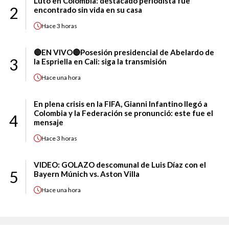
Luto en Colombia: destacado periodista fue
2
encontrado sin vida en su casa
Hace
3 horas
🔴EN VIVO🔴Posesión presidencial de Abelardo de
3
la Espriella en Cali: siga la transmisión
Hace
una hora
En plena crisis en la FIFA, Gianni Infantino llegó a
Colombia y la Federación se pronunció: este fue el
4
mensaje
Hace
3 horas
VIDEO: GOLAZO descomunal de Luis Díaz con el
5
Bayern Múnich vs. Aston Villa
Hace
una hora