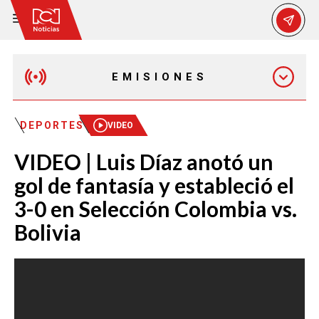
EMISIONES
MAÑANA EXPRESS
DEPORTES
VIDEO
VIDEO | Luis Díaz anotó un
EMISIÓN 12:30 PM
gol de fantasía y estableció el
3-0 en Selección Colombia vs.
EMISIÓN 7:00 PM
Bolivia
EMISIÓN 11:30 PM