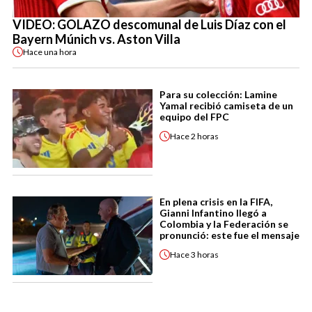
VIDEO: GOLAZO descomunal de Luis Díaz con el
Bayern Múnich vs. Aston Villa
Hace
una hora
Para su colección: Lamine
Yamal recibió camiseta de un
equipo del FPC
Hace
2 horas
En plena crisis en la FIFA,
Gianni Infantino llegó a
Colombia y la Federación se
pronunció: este fue el mensaje
Hace
3 horas