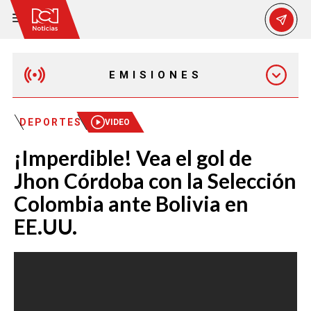
EMISIONES
MAÑANA EXPRESS
DEPORTES
VIDEO
¡Imperdible! Vea el gol de
EMISIÓN 12:30 PM
Jhon Córdoba con la Selección
Colombia ante Bolivia en
EMISIÓN 7:00 PM
EE.UU.
EMISIÓN 11:30 PM