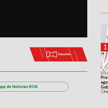
1
DÓL
Pre
agos
app de Noticias RCN
Gob
H