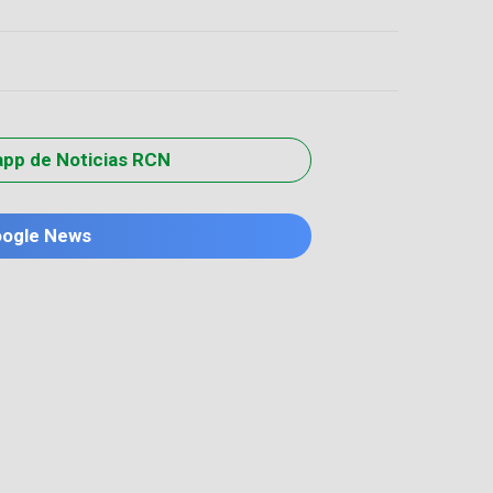
app de Noticias RCN
oogle News