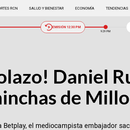
RTES RCN
SALUD Y BIENESTAR
ECONOMÍA
TENDENCIAS
EMISIÓN 12:30 PM
9:29 PM
olazo! Daniel R
hinchas de Mill
iga Betplay, el mediocampista embajador sa