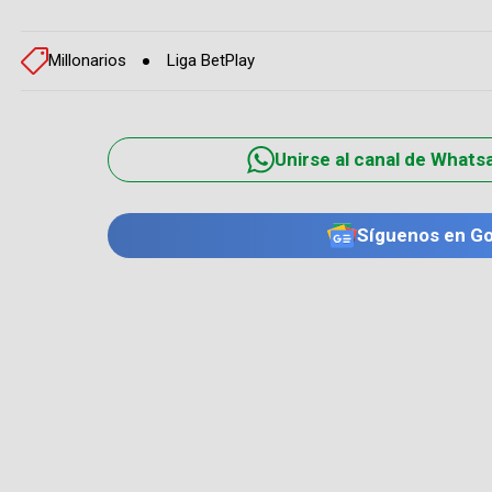
Millonarios
Liga BetPlay
Unirse al canal de Whats
Síguenos en G
TE PUEDE INTERESAR