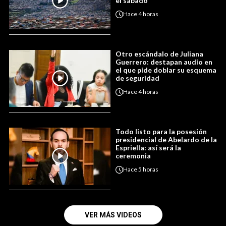
el sábado
Hace
4 horas
Otro escándalo de Juliana
Guerrero: destapan audio en
el que pide doblar su esquema
de seguridad
Hace
4 horas
Todo listo para la posesión
presidencial de Abelardo de la
Espriella: así será la
ceremonia
Hace
5 horas
VER MÁS VIDEOS