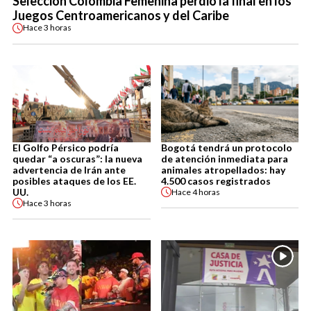
Selección Colombia Femenina perdió la final en los
Juegos Centroamericanos y del Caribe
Hace
3 horas
El Golfo Pérsico podría
Bogotá tendrá un protocolo
quedar “a oscuras”: la nueva
de atención inmediata para
advertencia de Irán ante
animales atropellados: hay
posibles ataques de los EE.
4.500 casos registrados
UU.
Hace
4 horas
Hace
3 horas