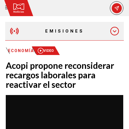
EMISIONES
MAÑANA EXPRESS
ECONOMÍA
VIDEO
Acopi propone reconsiderar
EMISIÓN 12:30 PM
recargos laborales para
reactivar el sector
EMISIÓN 7:00 PM
EMISIÓN 11:30 PM